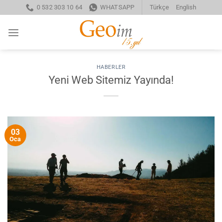
İçeriğe
0 532 303 10 64
WHATSAPP
Türkçe
English
atla
HABERLER
Yeni Web Sitemiz Yayında!
03
Oca