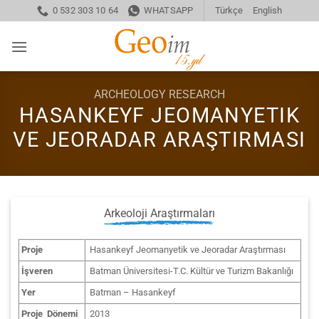
Skip
0 532 303 10 64
WHATSAPP
Türkçe
English
to
content
ARCHEOLOGY RESEARCH
HASANKEYF JEOMANYETIK
VE JEORADAR ARAŞTIRMASI
Arkeoloji Araştırmaları
Proje
Hasankeyf Jeomanyetik ve Jeoradar Araştırması
İşveren
Batman Üniversitesi-T.C. Kültür ve Turizm Bakanlığı
Yer
Batman – Hasankeyf
Proje Dönemi
2013