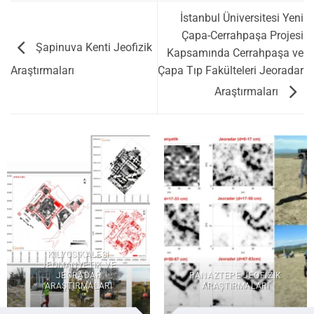
İstanbul Üniversitesi Yeni
Çapa-Cerrahpaşa Projesi
Şapinuva Kenti Jeofizik
Kapsamında Cerrahpaşa ve
Çapa Tıp Fakülteleri Jeoradar
Araştırmaları
Araştırmaları
KILYOS KALESI
JEOMANYETIK VE
JEORADAR
PANAZTEPE JEOFIZIK
ARAŞTIRMALARI
ARAŞTIRMALARI