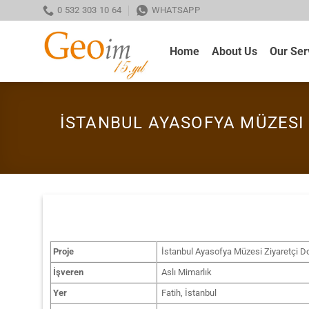
Skip
0 532 303 10 64
WHATSAPP
to
content
Home
About Us
Our Ser
İSTANBUL AYASOFYA MÜZESI
Proje
İstanbul Ayasofya Müzesi Ziyaretçi D
İşveren
Aslı Mimarlık
Yer
Fatih, İstanbul