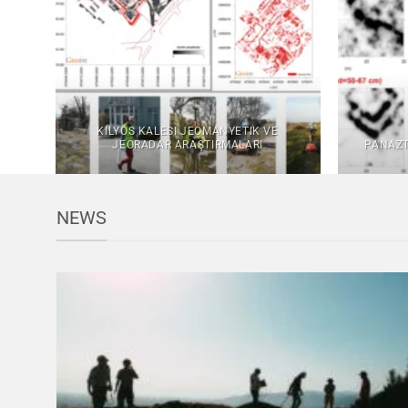
KILYOS KALESI JEOMANYETIK VE
JEORADAR ARAŞTIRMALARI
PANAZT
NEWS