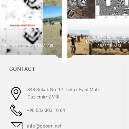
AHLAT MEYDAN MEZARLI
JEOMANYETIK VE JEORA
EPE JEOFIZIK ARAŞTIRMALARI
ARAŞTIRMASI
CONTACT
348 Sokak No: 17 Dokuz Eylül Mah.
Gaziemir/İZMİR
+90 532 303 10 64
info@geoim.net